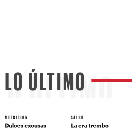
LO ÚLTIMO
LO ÚLTIMO
NUTRICIÓN
SALUD
Dulces excusas
La era trembo