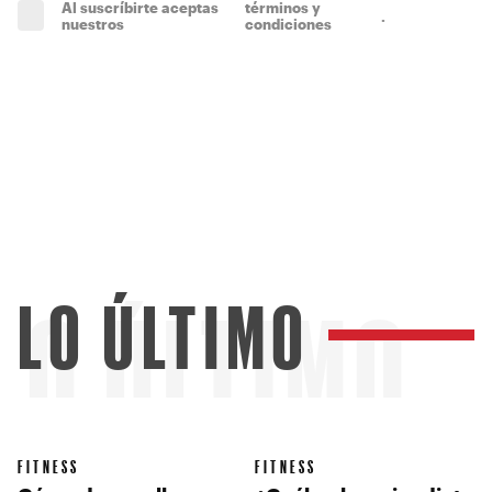
Al suscríbirte aceptas
términos y
.
(obligatorio)
nuestros
condiciones
LO ÚLTIMO
LO ÚLTIMO
FITNESS
FITNESS