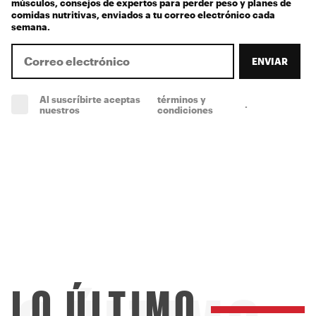
músculos, consejos de expertos para perder peso y planes de
comidas nutritivas, enviados a tu correo electrónico cada
semana.
ENVIAR
Al suscríbirte aceptas
términos y
.
(obligatorio)
nuestros
condiciones
LO ÚLTIMO