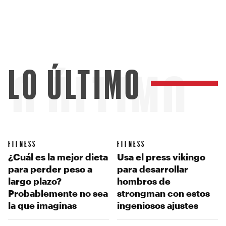
LO ÚLTIMO
LO ÚLTIMO
FITNESS
FITNESS
¿Cuál es la mejor dieta
Usa el press vikingo
para perder peso a
para desarrollar
largo plazo?
hombros de
Probablemente no sea
strongman con estos
la que imaginas
ingeniosos ajustes