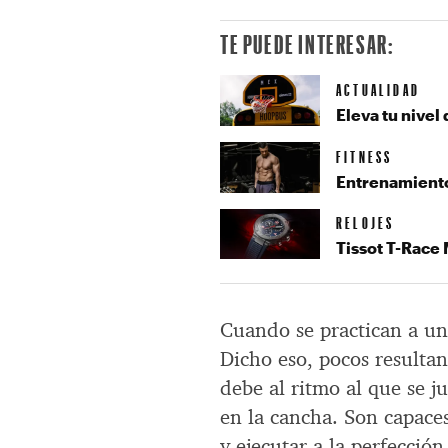
TE PUEDE INTERESAR:
ACTUALIDAD
Eleva tu nive
FITNESS
Entrenamiento 
RELOJES
Tissot T-Race 
Cuando se practican a un 
Dicho eso, pocos resulta
debe al ritmo al que se j
en la cancha. Son capace
y ejecutar a la perfecció