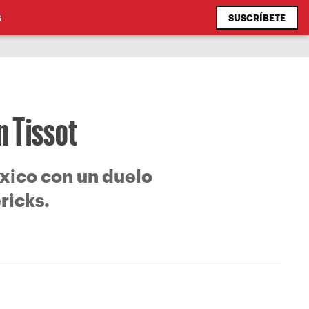
SUSCRÍBETE
S
n Tissot
éxico con un duelo
ricks.