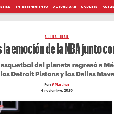
ESTILO
ENTRETENIMIENTO
ACTUALIDAD
GADGETS
AUTO
ACTUALIDAD
 la emoción de la NBA junto co
basquetbol del planeta regresó a M
 los Detroit Pistons y los Dallas Mave
Por:
V Martinez
4 noviembre, 2025