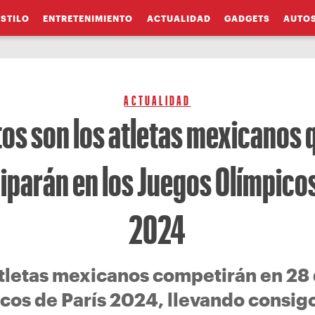
ESTILO
ENTRETENIMIENTO
ACTUALIDAD
GADGETS
AUTO
ACTUALIDAD
tos son los atletas mexicanos 
ciparán en los Juegos Olímpicos
2024
atletas mexicanos competirán en 28 d
os de París 2024, llevando consigo 