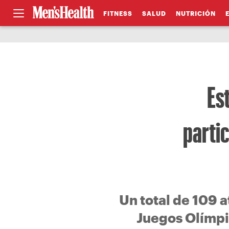
FITNESS
SALUD
NUTRICIÓN
Es
parti
Un total de 109 
Juegos Olímpic