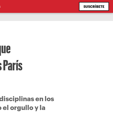
SUSCRÍBETE
S
que
 París
isciplinas en los
el orgullo y la