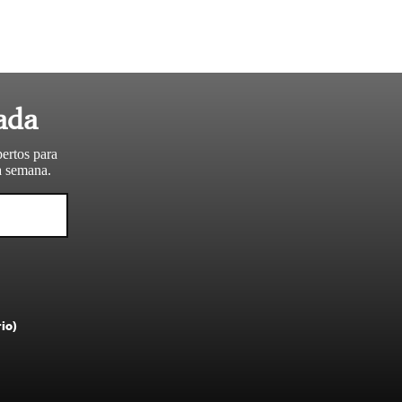
ada
pertos para
da semana.
rio)