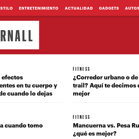
ESTILO
ENTRETENIMIENTO
ACTUALIDAD
GADGETS
AUTO
ORNALL
FITNESS
 efectos
¿Corredor urbano o de
entes en tu cuerpo y
trail? Aquí te decimos 
de cuando lo dejas
mejor
FITNESS
a cuando tomo
Mancuerna vs. Pesa Ru
?
¿qué es mejor?