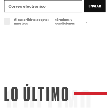
ENVIAR
Al suscríbirte aceptas
términos y
.
(obligatorio)
nuestros
condiciones
LO ÚLTIMO
LO ÚLTIMO