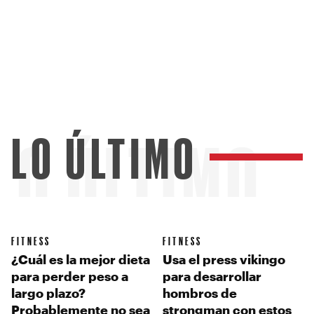
LO ÚLTIMO
LO ÚLTIMO
FITNESS
FITNESS
¿Cuál es la mejor dieta
Usa el press vikingo
para perder peso a
para desarrollar
largo plazo?
hombros de
Probablemente no sea
strongman con estos