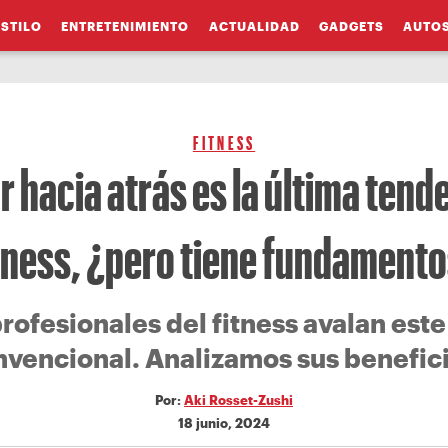
ESTILO
ENTRETENIMIENTO
ACTUALIDAD
GADGETS
AUTO
FITNESS
 hacia atrás es la última tend
tness, ¿pero tiene fundament
profesionales del fitness avalan este
nvencional. Analizamos sus benefici
Por:
Aki Rosset-Zushi
18 junio, 2024