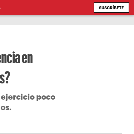
SUSCRÍBETE
S
encia en
os?
 ejercicio poco
os.