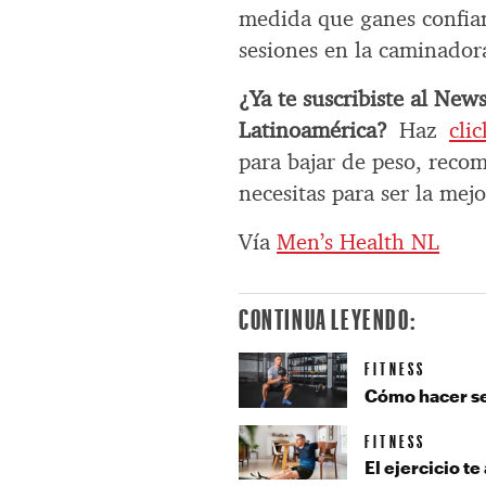
medida que ganes confian
sesiones en la caminador
¿Ya te suscribiste al New
Latinoamérica?
Haz
cli
para bajar de peso, reco
necesitas para ser la mejo
Vía
Men’s Health NL
CONTINUA LEYENDO:
FITNESS
Cómo hacer sen
FITNESS
El ejercicio te