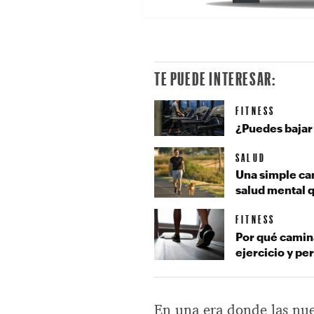
TE PUEDE INTERESAR:
FITNESS
¿Puedes bajar
SALUD
Una simple ca
salud mental q
FITNESS
Por qué camin
ejercicio y pe
En una era donde las nuev