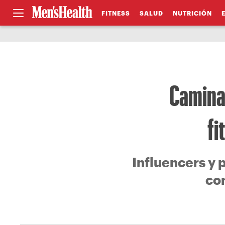
FITNESS
SALUD
NUTRICIÓN
Caminar
fi
Influencers y 
co