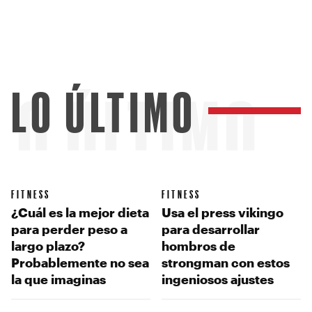
LO ÚLTIMO
LO ÚLTIMO
FITNESS
FITNESS
¿Cuál es la mejor dieta
Usa el press vikingo
para perder peso a
para desarrollar
largo plazo?
hombros de
Probablemente no sea
strongman con estos
la que imaginas
ingeniosos ajustes