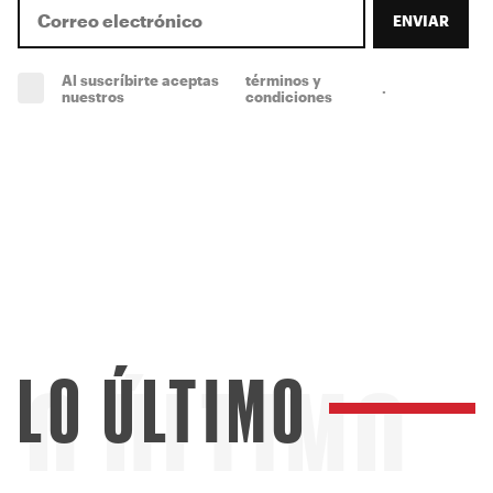
ENVIAR
Al suscríbirte aceptas
términos y
.
(obligatorio)
nuestros
condiciones
LO ÚLTIMO
LO ÚLTIMO