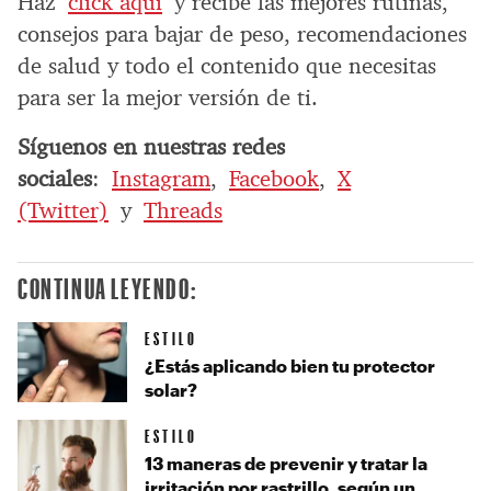
Haz
click aquí
y recibe las mejores rutinas,
consejos para bajar de peso, recomendaciones
de salud y todo el contenido que necesitas
para ser la mejor versión de ti.
Síguenos en nuestras redes
sociales
:
Instagram
,
Facebook
,
X
(Twitter)
y
Threads
CONTINUA LEYENDO:
ESTILO
¿Estás aplicando bien tu protector
solar?
ESTILO
13 maneras de prevenir y tratar la
irritación por rastrillo, según un