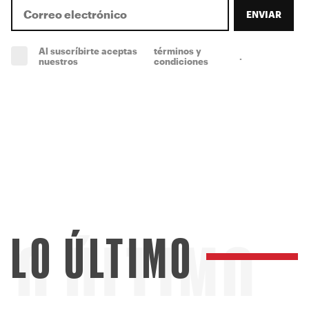
ENVIAR
Al suscríbirte aceptas
términos y
.
(obligatorio)
nuestros
condiciones
LO ÚLTIMO
LO ÚLTIMO