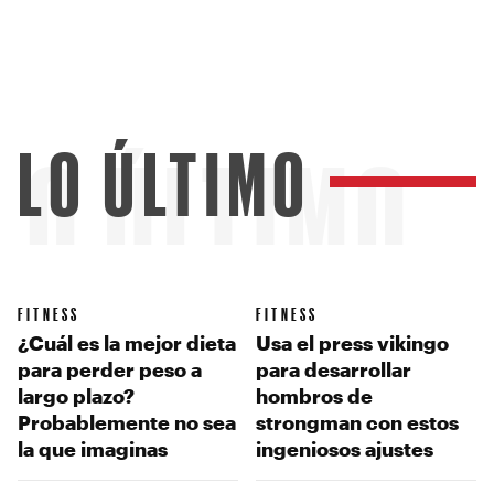
LO ÚLTIMO
LO ÚLTIMO
FITNESS
FITNESS
¿Cuál es la mejor dieta
Usa el press vikingo
para perder peso a
para desarrollar
largo plazo?
hombros de
Probablemente no sea
strongman con estos
la que imaginas
ingeniosos ajustes