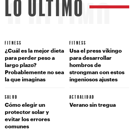
LO ÚLTIMO
LO ÚLTIMO
FITNESS
FITNESS
¿Cuál es la mejor dieta
Usa el press vikingo
para perder peso a
para desarrollar
largo plazo?
hombros de
Probablemente no sea
strongman con estos
la que imaginas
ingeniosos ajustes
SALUD
ACTUALIDAD
Cómo elegir un
Verano sin tregua
protector solar y
evitar los errores
comunes