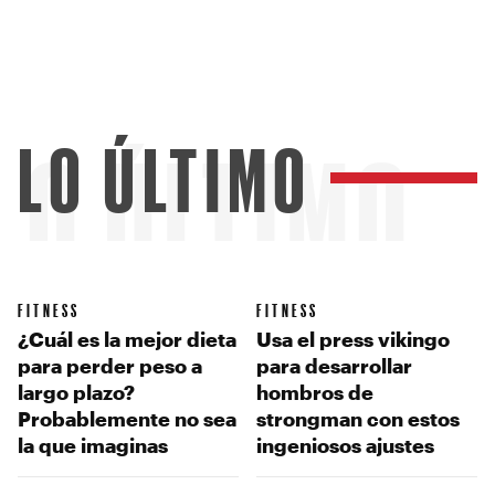
LO ÚLTIMO
LO ÚLTIMO
FITNESS
FITNESS
¿Cuál es la mejor dieta
Usa el press vikingo
para perder peso a
para desarrollar
largo plazo?
hombros de
Probablemente no sea
strongman con estos
la que imaginas
ingeniosos ajustes