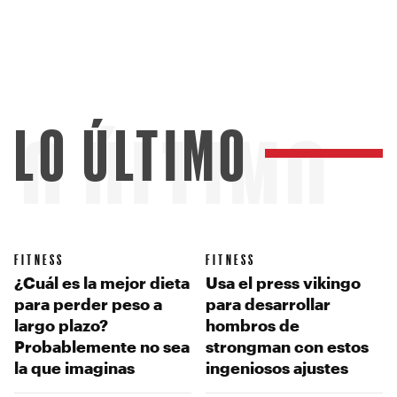
LO ÚLTIMO
LO ÚLTIMO
FITNESS
FITNESS
¿Cuál es la mejor dieta
Usa el press vikingo
para perder peso a
para desarrollar
largo plazo?
hombros de
Probablemente no sea
strongman con estos
la que imaginas
ingeniosos ajustes