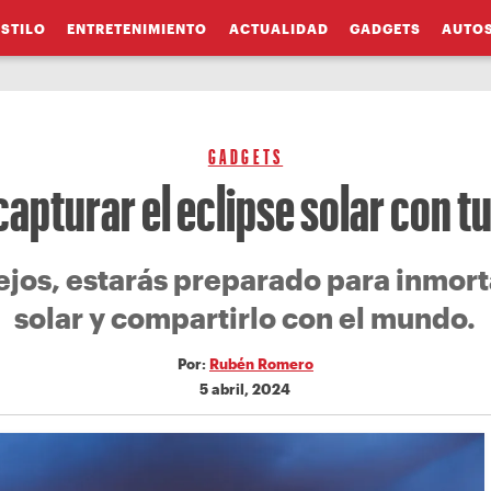
ESTILO
ENTRETENIMIENTO
ACTUALIDAD
GADGETS
AUTO
GADGETS
apturar el eclipse solar con t
jos, estarás preparado para inmorta
solar y compartirlo con el mundo.
Por:
Rubén Romero
5 abril, 2024