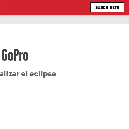
SUSCRÍBETE
S
u GoPro
lizar el eclipse