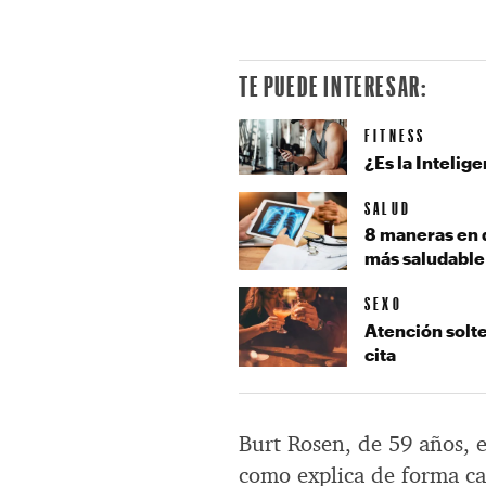
TE PUEDE INTERESAR:
FITNESS
¿Es la Intelig
SALUD
8 maneras en q
más saludable
SEXO
Atención solt
cita
Burt Rosen, de 59 años, e
como explica de forma ca