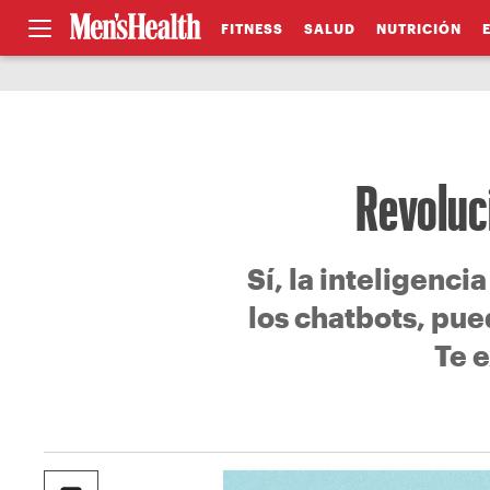
FITNESS
SALUD
NUTRICIÓN
Revoluci
Sí, la inteligenci
los chatbots, pue
Te 