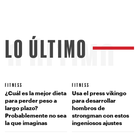
LO ÚLTIMO
LO ÚLTIMO
FITNESS
FITNESS
¿Cuál es la mejor dieta
Usa el press vikingo
para perder peso a
para desarrollar
largo plazo?
hombros de
Probablemente no sea
strongman con estos
la que imaginas
ingeniosos ajustes