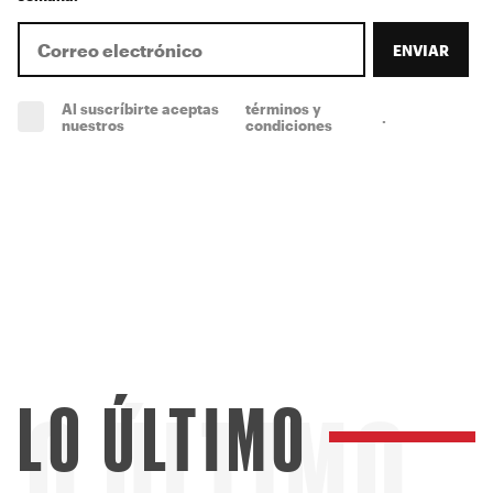
ENVIAR
Al suscríbirte aceptas
términos y
.
(obligatorio)
nuestros
condiciones
LO ÚLTIMO
LO ÚLTIMO