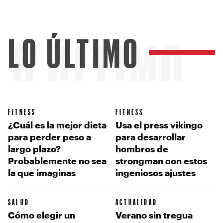
LO ÚLTIMO
LO ÚLTIMO
FITNESS
FITNESS
¿Cuál es la mejor dieta
Usa el press vikingo
para perder peso a
para desarrollar
largo plazo?
hombros de
Probablemente no sea
strongman con estos
la que imaginas
ingeniosos ajustes
SALUD
ACTUALIDAD
Cómo elegir un
Verano sin tregua