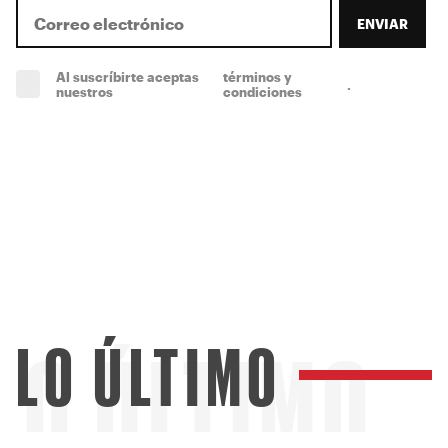
ENVIAR
Al suscríbirte aceptas
términos y
.
(obligatorio)
nuestros
condiciones
LO ÚLTIMO
LO ÚLTIMO