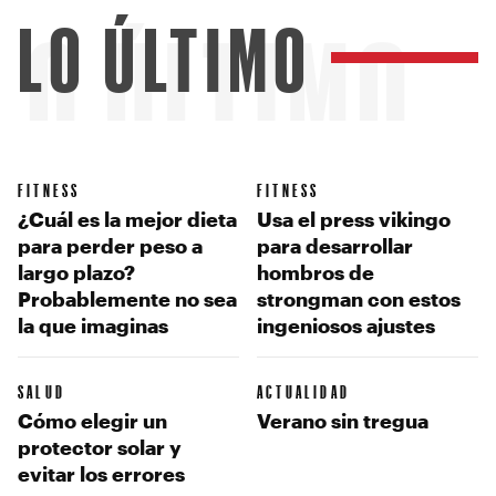
LO ÚLTIMO
LO ÚLTIMO
FITNESS
FITNESS
¿Cuál es la mejor dieta
Usa el press vikingo
para perder peso a
para desarrollar
largo plazo?
hombros de
Probablemente no sea
strongman con estos
la que imaginas
ingeniosos ajustes
SALUD
ACTUALIDAD
Cómo elegir un
Verano sin tregua
protector solar y
evitar los errores