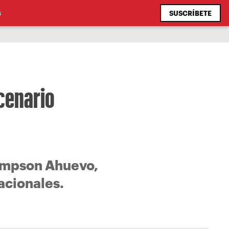
SUSCRÍBETE
S
scenario
Simpson Ahuevo,
acionales.