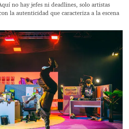
quí no hay jefes ni deadlines, solo artistas
on la autenticidad que caracteriza a la escena