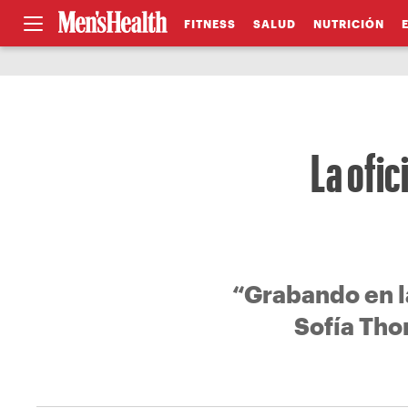
FITNESS
SALUD
NUTRICIÓN
La ofic
“Grabando en l
Sofía Tho