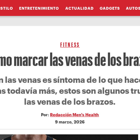
ESTILO
ENTRETENIMIENTO
ACTUALIDAD
GADGETS
AUTO
FITNESS
o marcar las venas de los br
n las venas es síntoma de lo que hace
s todavía más, estos son algunos t
las venas de los brazos.
Por:
Redacción Men's Health
9 marzo, 2026