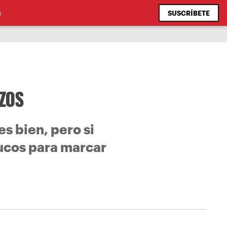
SUSCRÍBETE
S
azos
s bien, pero si
rucos para marcar