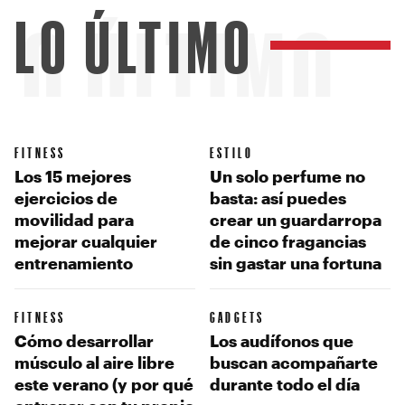
LO ÚLTIMO
LO ÚLTIMO
FITNESS
ESTILO
Los 15 mejores
Un solo perfume no
ejercicios de
basta: así puedes
movilidad para
crear un guardarropa
mejorar cualquier
de cinco fragancias
entrenamiento
sin gastar una fortuna
FITNESS
GADGETS
Cómo desarrollar
Los audífonos que
músculo al aire libre
buscan acompañarte
este verano (y por qué
durante todo el día