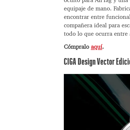
oculto para AirTag y una 
equipaje de mano. Fabricad
encontrar entre funcional
compañera ideal para esc
todo lo que ocurra entre
Cómpralo
aquí
.
CIGA Design Vector Edic