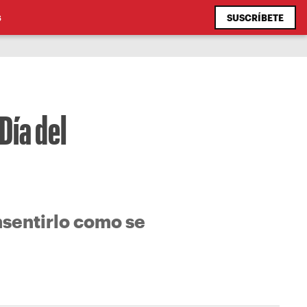
SUSCRÍBETE
S
Día del
nsentirlo como se