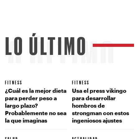
LO ÚLTIMO
LO ÚLTIMO
FITNESS
FITNESS
¿Cuál es la mejor dieta
Usa el press vikingo
para perder peso a
para desarrollar
largo plazo?
hombros de
Probablemente no sea
strongman con estos
la que imaginas
ingeniosos ajustes
SALUD
ACTUALIDAD