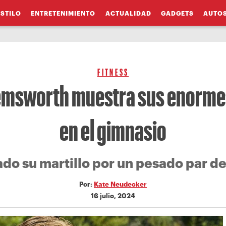
ESTILO
ENTRETENIMIENTO
ACTUALIDAD
GADGETS
AUTO
FITNESS
emsworth muestra sus enorme
en el gimnasio
do su martillo por un pesado par d
Por:
Kate Neudecker
16 julio, 2024