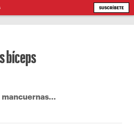
SUSCRÍBETE
S
s bíceps
e mancuernas...