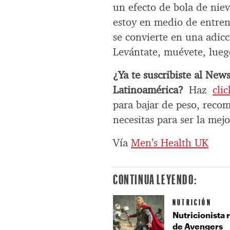
un efecto de bola de nie
estoy en medio de entre
se convierte en una adicci
Levántate, muévete, lueg
¿Ya te suscribiste al New
Latinoamérica?
Haz
cli
para bajar de peso, reco
necesitas para ser la mejo
Vía
Men’s Health UK
CONTINUA LEYENDO:
NUTRICIÓN
Nutricionista 
de Avengers