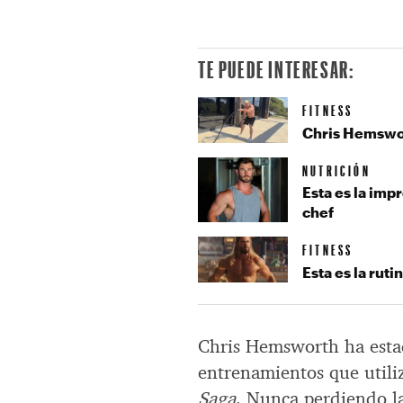
TE PUEDE INTERESAR:
FITNESS
Chris Hemswor
NUTRICIÓN
Esta es la imp
chef
FITNESS
Esta es la rut
Chris Hemsworth ha esta
entrenamientos que utili
Saga
. Nunca perdiendo la