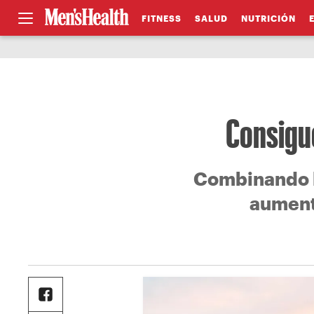
FITNESS
SALUD
NUTRICIÓN
Consigue
Combinando l
aumenta