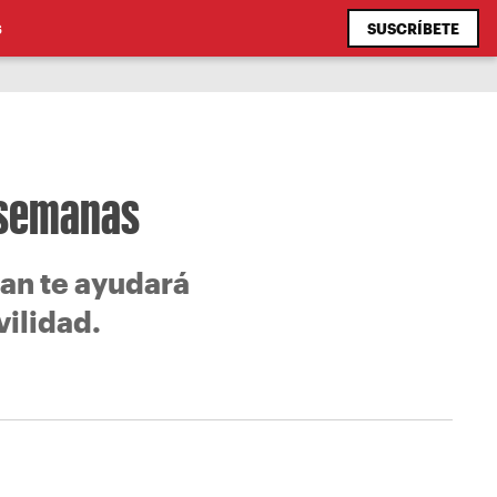
SUSCRÍBETE
S
4 semanas
an te ayudará
vilidad.