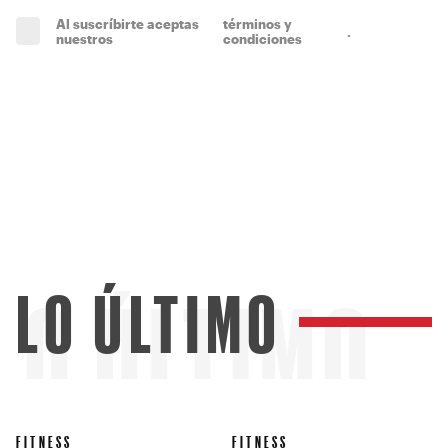
Al suscríbirte aceptas
términos y
.
(obligatorio)
nuestros
condiciones
LO ÚLTIMO
LO ÚLTIMO
FITNESS
FITNESS