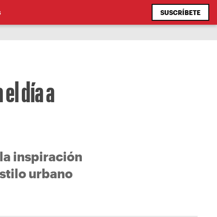
SUSCRÍBETE
S
el día a
a inspiración
stilo urbano