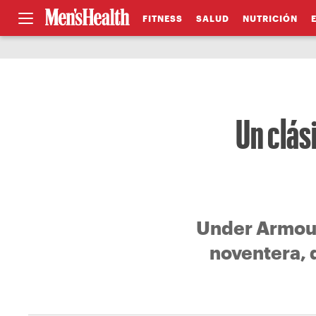
FITNESS
SALUD
NUTRICIÓN
Un clás
Under Armour
noventera, 