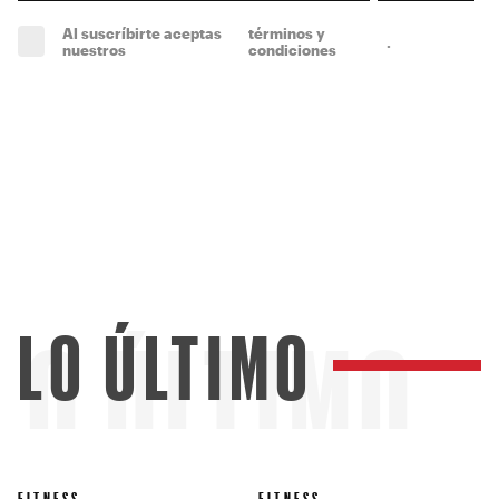
Al suscríbirte aceptas
términos y
.
(obligatorio)
nuestros
condiciones
LO ÚLTIMO
LO ÚLTIMO
FITNESS
FITNESS