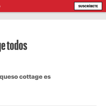
SUSCRÍBETE
S
ge todos
 queso cottage es