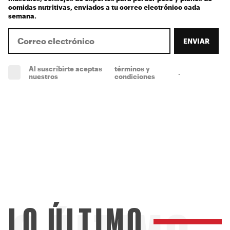
comidas nutritivas, enviados a tu correo electrónico cada
semana.
ENVIAR
Al suscríbirte aceptas
términos y
.
(obligatorio)
nuestros
condiciones
LO ÚLTIMO