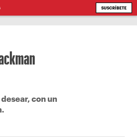
SUSCRÍBETE
S
 Jackman
desear, con un
n.