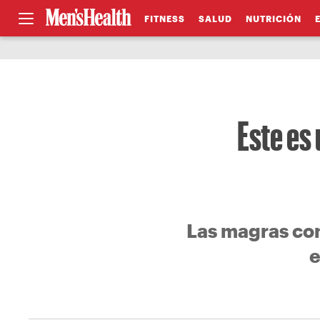
FITNESS
SALUD
NUTRICIÓN
Este es
Las magras co
e