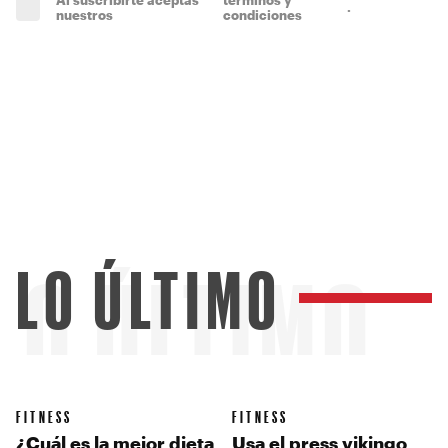
.
(obligatorio)
nuestros
condiciones
LO ÚLTIMO
LO ÚLTIMO
FITNESS
FITNESS
¿Cuál es la mejor dieta
Usa el press vikingo