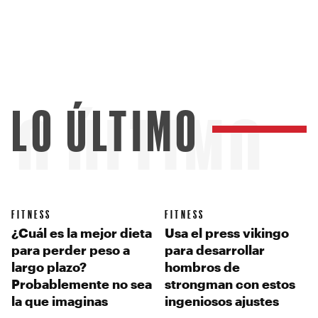
LO ÚLTIMO
LO ÚLTIMO
FITNESS
FITNESS
¿Cuál es la mejor dieta
Usa el press vikingo
para perder peso a
para desarrollar
largo plazo?
hombros de
Probablemente no sea
strongman con estos
la que imaginas
ingeniosos ajustes