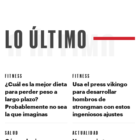
LO ÚLTIMO
LO ÚLTIMO
FITNESS
FITNESS
¿Cuál es la mejor dieta
Usa el press vikingo
para perder peso a
para desarrollar
largo plazo?
hombros de
Probablemente no sea
strongman con estos
la que imaginas
ingeniosos ajustes
SALUD
ACTUALIDAD