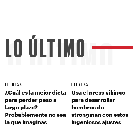
LO ÚLTIMO
LO ÚLTIMO
FITNESS
FITNESS
¿Cuál es la mejor dieta
Usa el press vikingo
para perder peso a
para desarrollar
largo plazo?
hombros de
Probablemente no sea
strongman con estos
la que imaginas
ingeniosos ajustes