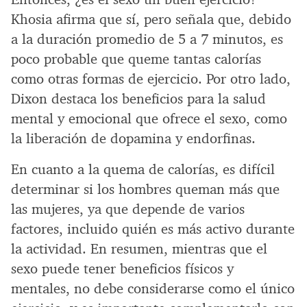
Khosia afirma que sí, pero señala que, debido
a la duración promedio de 5 a 7 minutos, es
poco probable que queme tantas calorías
como otras formas de ejercicio. Por otro lado,
Dixon destaca los beneficios para la salud
mental y emocional que ofrece el sexo, como
la liberación de dopamina y endorfinas.
En cuanto a la quema de calorías, es difícil
determinar si los hombres queman más que
las mujeres, ya que depende de varios
factores, incluido quién es más activo durante
la actividad. En resumen, mientras que el
sexo puede tener beneficios físicos y
mentales, no debe considerarse como el único