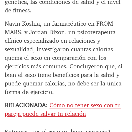
genética, las condiciones de salud y el nivel
de fitness.
Navin Koshia, un farmacéutico en FROM
MARS, y Jordan Dixon, un psicoterapeuta
clínico especializado en relaciones y
sexualidad, investigaron cuántas calorías
quema el sexo en comparación con los
ejercicios más comunes. Concluyeron que, si
bien el sexo tiene beneficios para la salud y
puede quemar calorías, no debe ser la única
forma de ejercicio.
RELACIONADA
:
Cómo no tener sexo con tu
pareja puede salvar tu relación
Entonces, ¿es el sexo un buen ejercicio?