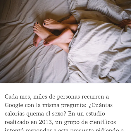
Cada mes, miles de personas recurren a
Google con la misma pregunta: ¿Cuántas
calorías quema el sexo? En un estudio
realizado en 2013, un grupo de científicos
intentó responder a esta pregunta pidiendo a