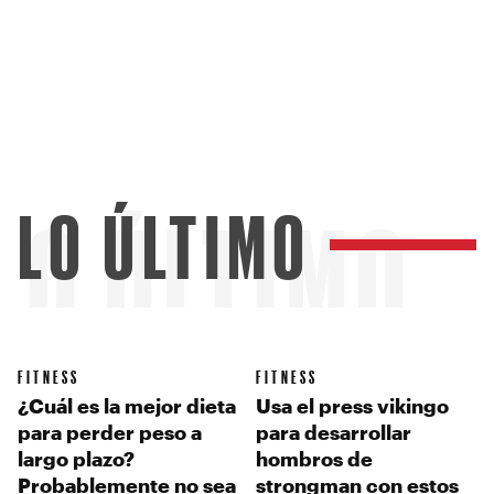
LO ÚLTIMO
LO ÚLTIMO
FITNESS
FITNESS
¿Cuál es la mejor dieta
Usa el press vikingo
para perder peso a
para desarrollar
largo plazo?
hombros de
Probablemente no sea
strongman con estos