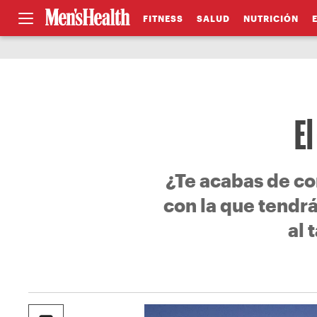
FITNESS
SALUD
NUTRICIÓN
El
¿Te acabas de co
con la que tendrá
al 