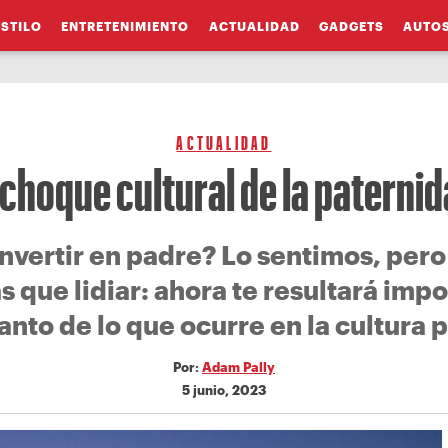
ESTILO
ENTRETENIMIENTO
ACTUALIDAD
GADGETS
AUTO
ACTUALIDAD
 choque cultural de la paterni
nvertir en padre? Lo sentimos, pero
s que lidiar: ahora te resultará im
tanto de lo que ocurre en la cultura 
Por:
Adam Pally
5 junio, 2023