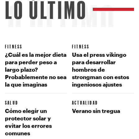
LO ÚLTIMO
LO ÚLTIMO
FITNESS
FITNESS
¿Cuál es la mejor dieta
Usa el press vikingo
para perder peso a
para desarrollar
largo plazo?
hombros de
Probablemente no sea
strongman con estos
la que imaginas
ingeniosos ajustes
SALUD
ACTUALIDAD
Cómo elegir un
Verano sin tregua
protector solar y
evitar los errores
comunes