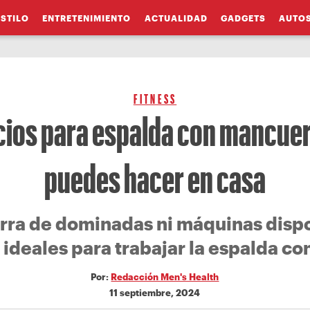
ESTILO
ENTRETENIMIENTO
ACTUALIDAD
GADGETS
AUTO
FITNESS
icios para espalda con mancue
puedes hacer en casa
arra de dominadas ni máquinas dispo
n ideales para trabajar la espalda c
Por:
Redacción Men's Health
11 septiembre, 2024