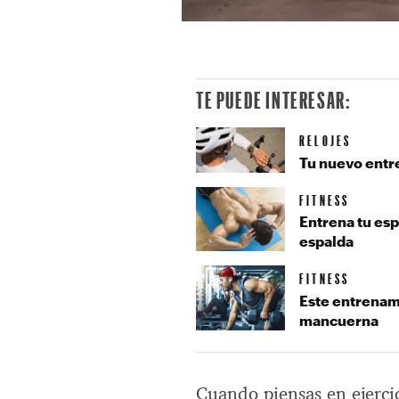
TE PUEDE INTERESAR:
RELOJES
Tu nuevo entre
FITNESS
Entrena tu esp
espalda
FITNESS
Este entrenami
mancuerna
Cuando piensas en ejerci