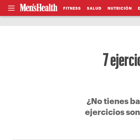
FITNESS
SALUD
NUTRICIÓN
7 ejerc
¿No tienes b
ejercicios so