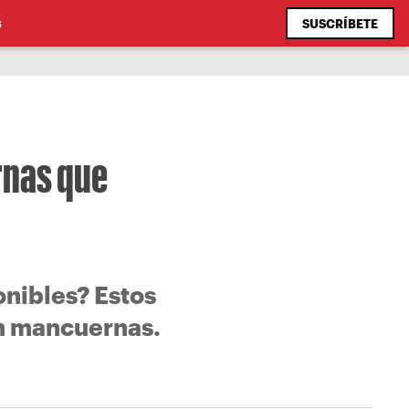
SUSCRÍBETE
S
rnas que
nibles? Estos
on mancuernas.