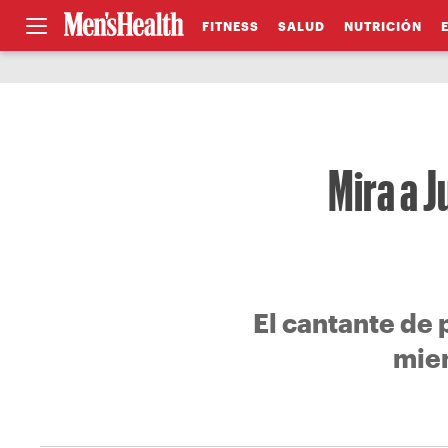
FITNESS
SALUD
NUTRICIÓN
Mira a 
El cantante de
mien