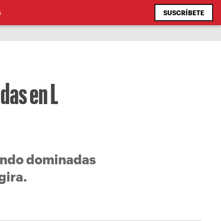
SUSCRÍBETE
S
das en L
iendo dominadas
gira.