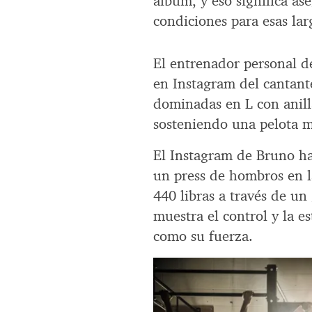
álbum, y eso significa as
condiciones para esas lar
El entrenador personal d
en Instagram del cantant
dominadas en L con anill
sosteniendo una pelota m
El Instagram de Bruno h
un press de hombros en 
440 libras a través de u
muestra el control y la e
como su fuerza.