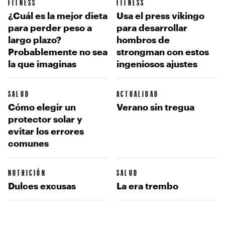
FITNESS
FITNESS
¿Cuál es la mejor dieta
Usa el press vikingo
para perder peso a
para desarrollar
largo plazo?
hombros de
Probablemente no sea
strongman con estos
la que imaginas
ingeniosos ajustes
SALUD
ACTUALIDAD
Cómo elegir un
Verano sin tregua
protector solar y
evitar los errores
comunes
NUTRICIÓN
SALUD
Dulces excusas
La era trembo