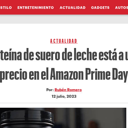
ESTILO
ENTRETENIMIENTO
ACTUALIDAD
GADGETS
AUTO
ACTUALIDAD
teína de suero de leche está a
precio en el Amazon Prime Da
Por:
Rubén Romero
12 julio, 2023