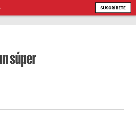
SUSCRÍBETE
S
 un súper
y