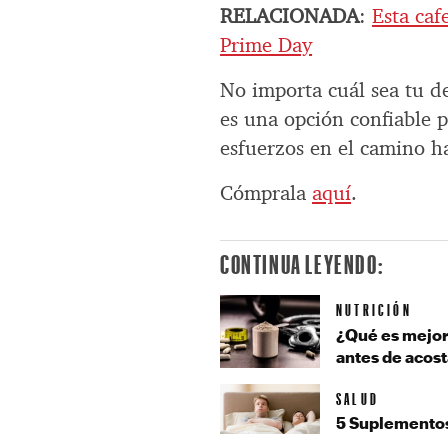
RELACIONADA
:
Esta caf
Prime Day
No importa cuál sea tu 
es una opción confiable p
esfuerzos en el camino ha
Cómprala
aquí
.
CONTINUA LEYENDO:
NUTRICIÓN
¿Qué es mejor 
antes de acost
SALUD
5 Suplementos