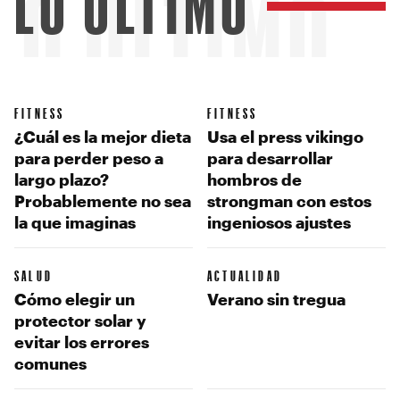
LO ÚLTIMO
LO ÚLTIMO
FITNESS
FITNESS
¿Cuál es la mejor dieta
Usa el press vikingo
para perder peso a
para desarrollar
largo plazo?
hombros de
Probablemente no sea
strongman con estos
la que imaginas
ingeniosos ajustes
SALUD
ACTUALIDAD
Cómo elegir un
Verano sin tregua
protector solar y
evitar los errores
comunes