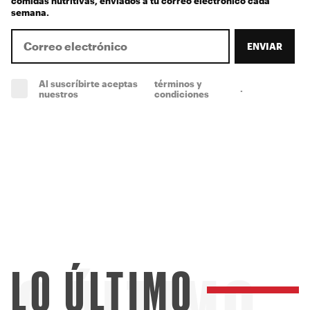
comidas nutritivas, enviados a tu correo electrónico cada
semana.
ENVIAR
Al suscríbirte aceptas
términos y
.
(obligatorio)
nuestros
condiciones
LO ÚLTIMO
LO ÚLTIMO